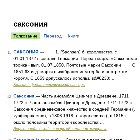
саксония
Толкование
Перевод
Книги
САКСОНИЯ
— 1. (Sachsen) б. королевство, с
11
01.01.1872 в составе Германии. Первая марка «Саксонская
тройка» вып. 01.07.1850. Почтовые марки Саксонии С
1851 63 изд. марки с изображением герба и портретом
короля. С 1859 допускалось использ. в&#8230; …
Большой филателистический словарь
Саксония
— Часть ансамбля Цвингер в Дрездене. 1711
12
1722 гг. Часть ансамбля Цвингер в Дрездене. 1711 1722 гг.
Саксония средневековое княжество в средней Германии (.
курфюршество), в 1806 1918 гг. королевство (; в 1815 г.
около половины территории королевства …
Энциклопедический словарь «Всемирная история»