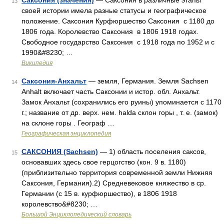
Саксония (значения)
— Саксония в различные этапы
13
своей истории имела разные статусы и географическое
положение. Саксония Курфюршество Саксония с 1180 до
1806 года. Королевство Саксония в 1806 1918 годах.
Свободное государство Саксония с 1918 года по 1952 и с
1990&#8230; …
Википедия
Саксония-Анхальт
— земля, Германия. Земля Sachsen
14
Anhalt включает часть Саксонии и истор. обл. Анхальт.
Замок Анхальт (сохранились его руины) упоминается с 1170
г.; название от др. верх. нем. halda склон горы , т. е. (замок)
на склоне горы . Географ …
Географическая энциклопедия
САКСОНИЯ (Sachsen)
— 1) область поселения саксов,
15
основавших здесь свое герцогство (кон. 9 в. 1180)
(приблизительно территория современной земли Нижняя
Саксония, Германия).2) Средневековое княжество в ср.
Германии (с 15 в. курфюршество), в 1806 1918
королевство&#8230; …
Большой Энциклопедический словарь