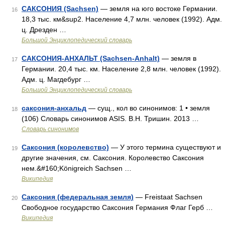
САКСОНИЯ (Sachsen)
— земля на юго востоке Германии.
16
18,3 тыс. км&sup2. Население 4,7 млн. человек (1992). Адм.
ц. Дрезден …
Большой Энциклопедический словарь
САКСОНИЯ-АНХАЛЬТ (Sachsen-Anhalt)
— земля в
17
Германии. 20,4 тыс. км. Население 2,8 млн. человек (1992).
Адм. ц. Магдебург …
Большой Энциклопедический словарь
саксония-анхальд
— сущ., кол во синонимов: 1 • земля
18
(106) Словарь синонимов ASIS. В.Н. Тришин. 2013 …
Словарь синонимов
Саксония (королевство)
— У этого термина существуют и
19
другие значения, см. Саксония. Королевство Саксония
нем.&#160;Königreich Sachsen …
Википедия
Саксония (федеральная земля)
— Freistaat Sachsen
20
Свободное государство Саксония Германия Флаг Герб …
Википедия